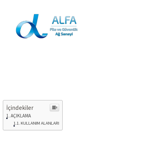
0544 231 6348
info@fileguvenlik.com
Bahçe Bölme
Koruma Filesi Ağı
İçindekiler
AÇIKLAMA
KULLANIM ALANLARI